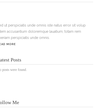
ed ut perspiciatis unde omnis iste natus error sit volup
atem accusantium doloremque lauatium, totam rem
periam perspiciatis unde omnis.
EAD MORE
ÖFFNUNGSZEITEN:
atest Posts
Mo. - Sa.: 10:00 - 19:00 Uhr
o posts were found.
Jetzt buchen!
ollow Me