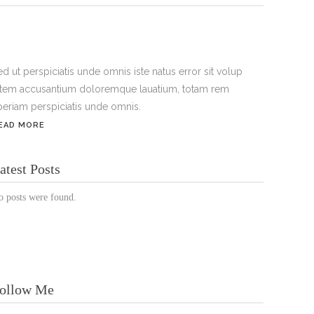
ed ut perspiciatis unde omnis iste natus error sit volup
atem accusantium doloremque lauatium, totam rem
periam perspiciatis unde omnis.
EAD MORE
ÖFFNUNGSZEITEN:
atest Posts
Mo. - Sa.: 10:00 - 19:00 Uhr
o posts were found.
Jetzt buchen!
ollow Me