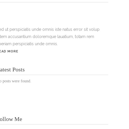
ed ut perspiciatis unde omnis iste natus error sit volup
atem accusantium doloremque lauatium, totam rem
periam perspiciatis unde omnis.
EAD MORE
ÖFFNUNGSZEITEN:
atest Posts
Mo. - Sa.: 10:00 - 19:00 Uhr
o posts were found.
Jetzt buchen!
ollow Me