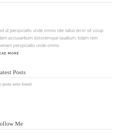
ed ut perspiciatis unde omnis iste natus error sit volup
atem accusantium doloremque lauatium, totam rem
periam perspiciatis unde omnis.
EAD MORE
ÖFFNUNGSZEITEN:
atest Posts
Mo. - Sa.: 10:00 - 19:00 Uhr
o posts were found.
Jetzt buchen!
ollow Me