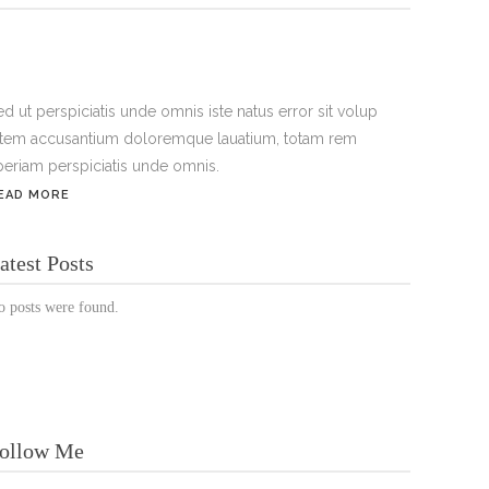
ed ut perspiciatis unde omnis iste natus error sit volup
atem accusantium doloremque lauatium, totam rem
periam perspiciatis unde omnis.
EAD MORE
ÖFFNUNGSZEITEN:
atest Posts
Mo. - Sa.: 10:00 - 19:00 Uhr
o posts were found.
Jetzt buchen!
ollow Me