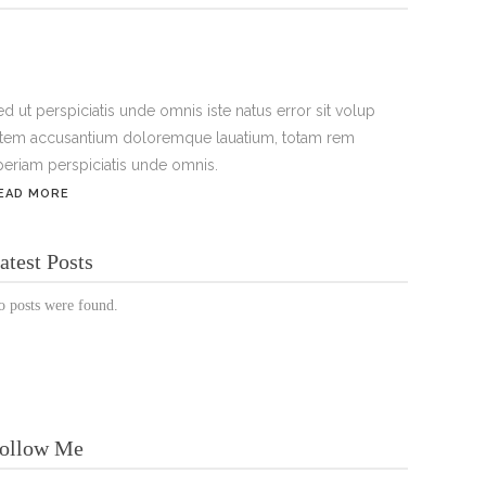
ed ut perspiciatis unde omnis iste natus error sit volup
atem accusantium doloremque lauatium, totam rem
periam perspiciatis unde omnis.
EAD MORE
ÖFFNUNGSZEITEN:
atest Posts
Mo. - Sa.: 10:00 - 19:00 Uhr
o posts were found.
Jetzt buchen!
ollow Me