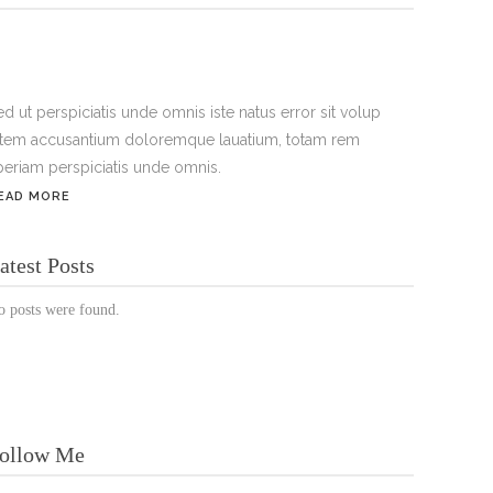
ed ut perspiciatis unde omnis iste natus error sit volup
atem accusantium doloremque lauatium, totam rem
periam perspiciatis unde omnis.
EAD MORE
ÖFFNUNGSZEITEN:
atest Posts
Mo. - Sa.: 10:00 - 19:00 Uhr
o posts were found.
Jetzt buchen!
ollow Me