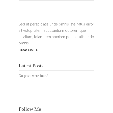
Tel.:
+49 699 075 6182
Handy:
+49 176 3874 2266
Sed ut perspiciatis unde omnis iste natus error
sit volup tatem accusantium doloremque
Email: thunailsintheberger@gmail.com
lauatium, totam rem aperiam perspiciatis unde
omnis.
ÖFFNUNGSZEITEN:
READ MORE
Mo. - Sa.: 10:00 - 19:00 Uhr
Latest Posts
Jetzt buchen!
No posts were found.
Follow Me
© Copyright 2022 Thu Nails | All Rights Reserved |