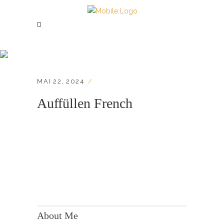
Auffüllen French
MAI 22, 2024
Auffüllen French
KONTAKT:
Adresse: Berger Str. 158, 60385 Frankfurt
About Me