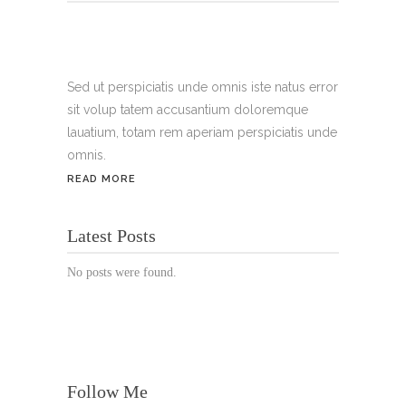
Tel.:
+49 699 075 6182
Handy:
+49 176 3874 2266
Sed ut perspiciatis unde omnis iste natus error
sit volup tatem accusantium doloremque
Email: thunailsintheberger@gmail.com
lauatium, totam rem aperiam perspiciatis unde
omnis.
ÖFFNUNGSZEITEN:
READ MORE
Mo. - Sa.: 10:00 - 19:00 Uhr
Latest Posts
Jetzt buchen!
No posts were found.
Follow Me
© Copyright 2022 Thu Nails | All Rights Reserved |