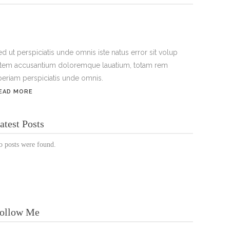
ed ut perspiciatis unde omnis iste natus error sit volup
atem accusantium doloremque lauatium, totam rem
periam perspiciatis unde omnis.
EAD MORE
ÖFFNUNGSZEITEN:
atest Posts
Mo. - Sa.: 10:00 - 19:00 Uhr
o posts were found.
Jetzt buchen!
ollow Me