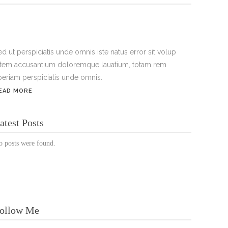
ed ut perspiciatis unde omnis iste natus error sit volup
atem accusantium doloremque lauatium, totam rem
periam perspiciatis unde omnis.
EAD MORE
ÖFFNUNGSZEITEN:
atest Posts
Mo. - Sa.: 10:00 - 19:00 Uhr
o posts were found.
Jetzt buchen!
ollow Me